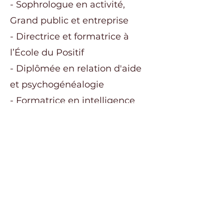
- Sophrologue en activité,
Grand public et entreprise
- Directrice et formatrice à
l’École du Positif
- Diplômée en relation d'aide
et psychogénéalogie
- Formatrice en intelligence
émotionnelle
- Praticienne en Psychologie
Positive
- Professeur de Yoga Nidra
- Intervenante à l'Institut
Français du Yoga du Rire et
du rire Santé