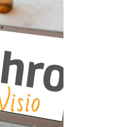
Séance
Détente
Anti stress
Vitalité
Énergie
Formule
30 minutes
45 minutes
matin/soir