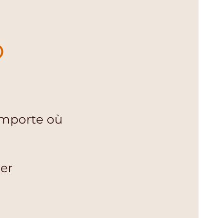
o
importe où
er