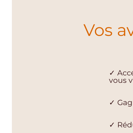
Vos a
✓ Accé
vous v
✓ Gagn
✓ Rédu