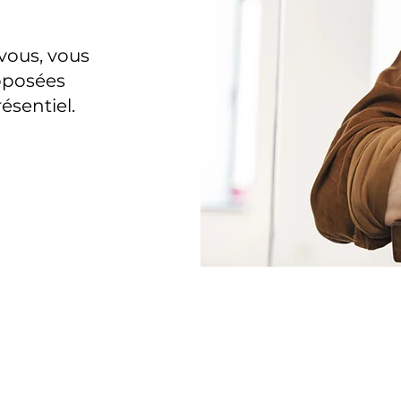
vous, vous
oposées
sentiel.