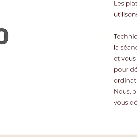
Les pla
À
utilison
PR
Techniq
la séan
et vous 
pour dé
ordinat
Nous, o
vous d